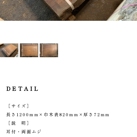
DETAIL
［サイズ］
長さ1200mm×巾木表820mm×厚さ72mm
［説 明］
耳付・両面ムジ