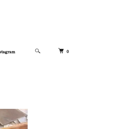
0
stagram