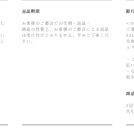
返品期限
銀
るた
お客様のご都合での交換・返品：
<
商品の性質上、お客様のご都合による返品
三
せい
は受け付けておりません。予めご了承くだ
63
とし
さい。
当座
ョ
・
払
・
担
商
3辺
代