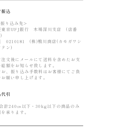
行振込
お振り込み先>
菱東京UFJ銀行 木場深川支店 (店番
4)
 0210181 (株)鴨川商店(カモガワシ
ウテン)
ご注文後にメールにて送料を含めたお支
い総額をお知らせ致します。
なお、振り込み手数料はお客様にてご負
をお願い申し上げます。
品代引
合計240㎝以下・30kg以下の商品のみ
引を承ります。