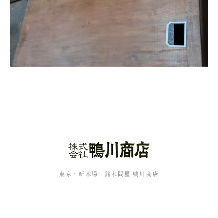
東京・新木場 銘木問屋 鴨川商店