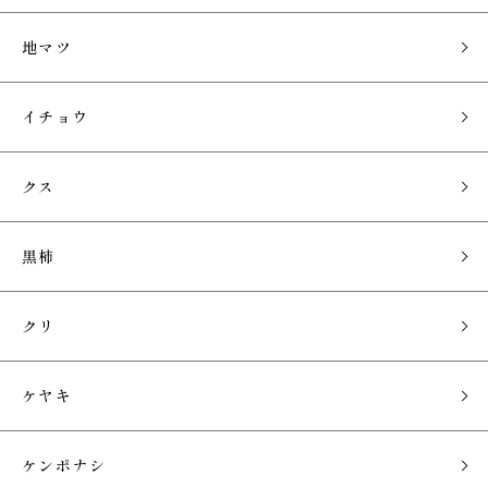
地マツ
イチョウ
クス
黒柿
クリ
ケヤキ
ケンポナシ