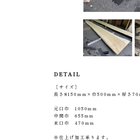
DETAIL
［サイズ］
長さ8150mm×巾500mm×厚さ7
元口巾 1050mm
中間巾 655mm
末口巾 470mm
※仕上げ加工承ります。