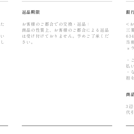
返品期限
銀
るた
お客様のご都合での交換・返品：
<
商品の性質上、お客様のご都合による返品
三
せい
は受け付けておりません。予めご了承くだ
63
とし
さい。
当座
ョ
・
払
・
担
商
3辺
代