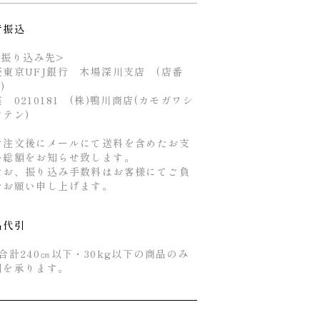
行振込
お振り込み先>
菱東京UFJ銀行 木場深川支店 (店番
4)
 0210181 (株)鴨川商店(カモガワシ
ウテン)
ご注文後にメールにて送料を含めたお支
い総額をお知らせ致します。
なお、振り込み手数料はお客様にてご負
をお願い申し上げます。
品代引
合計240㎝以下・30kg以下の商品のみ
引を承ります。