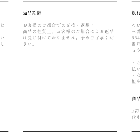
返品期限
銀
るた
お客様のご都合での交換・返品：
<
商品の性質上、お客様のご都合による返品
三
せい
は受け付けておりません。予めご了承くだ
63
とし
さい。
当座
ョ
・
払
・
担
商
3辺
代