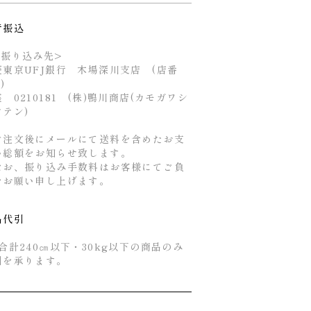
行振込
お振り込み先>
菱東京UFJ銀行 木場深川支店 (店番
4)
 0210181 (株)鴨川商店(カモガワシ
ウテン)
ご注文後にメールにて送料を含めたお支
い総額をお知らせ致します。
なお、振り込み手数料はお客様にてご負
をお願い申し上げます。
品代引
合計240㎝以下・30kg以下の商品のみ
引を承ります。