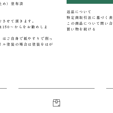
止め）塗布済
返品について
特定商取引法に基づく
をさせて頂きます。
この商品について問い
150～からをお勧めしま
買い物を続ける
）はご自身で紙やすりで削っ
イル塗装の場合は塗装をはが