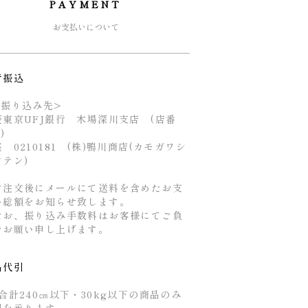
PAYMENT
お支払いについて
行振込
お振り込み先>
菱東京UFJ銀行 木場深川支店 (店番
4)
 0210181 (株)鴨川商店(カモガワシ
ウテン)
ご注文後にメールにて送料を含めたお支
い総額をお知らせ致します。
なお、振り込み手数料はお客様にてご負
をお願い申し上げます。
品代引
合計240㎝以下・30kg以下の商品のみ