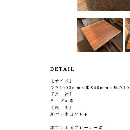
DETAIL
［サイズ］
長さ1000mm×巾840mm×厚さ7
［用 途］
テーブル等
［説 明］
耳付・木口ワレ有
加工：両面プレーナー済