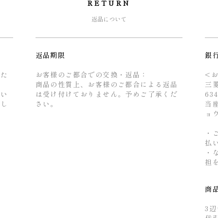
RETURN
返品について
返品期限
銀
るた
お客様のご都合での交換・返品：
<
商品の性質上、お客様のご都合による返品
三
せい
は受け付けておりません。予めご了承くだ
63
とし
さい。
当座
ョ
・
払
・
担
商
3辺