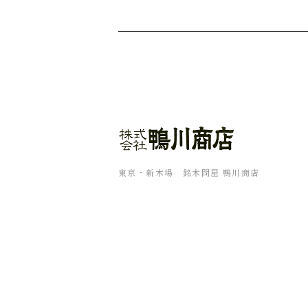
東京・新木場 銘木問屋 鴨川商店