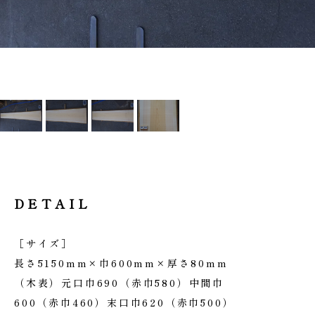
DETAIL
［サイズ］
長さ5150mm×巾600mm×厚さ80mm
（木表）元口巾690（赤巾580）中間巾
600（赤巾460）末口巾620（赤巾500）