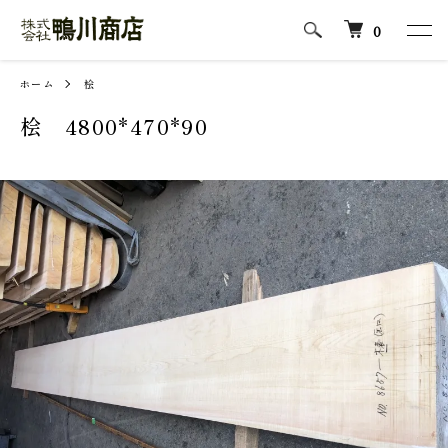
0
ホーム
桧
桧 4800*470*90