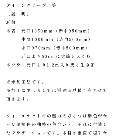
ダイニングテーブル等
［説 明］
耳付
木表 元口1350mm（赤巾950mm）
中間1000mm（赤巾500mm）
末口970mm（赤巾500mm）
元口より50cmに大節と入り皮
木ウラ 元口より1.2ｍ入り皮と生き節
※未加工品です。
※加工に関しましては別途お見積りをさせて
頂きます。
ウォールナット材の魅力のひとつは紫色がか
った暗褐色の独特の色合いと、それに付随し
たグラデーションです。木目は素直で穏やか