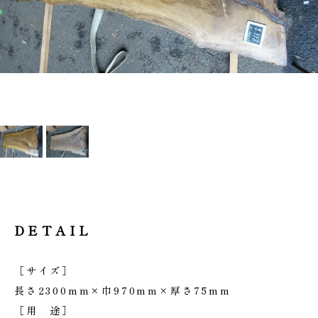
DETAIL
［サイズ］
長さ2300mm×巾970mm×厚さ75mm
［用 途］