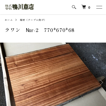
0
ホーム
端材（テーブル向け）
ラワン №r-2 770*670*68