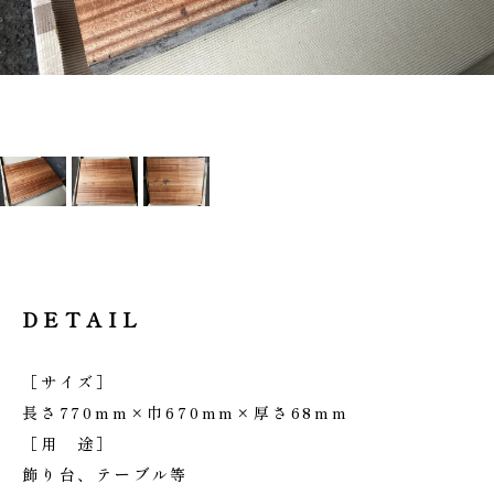
DETAIL
［サイズ］
長さ770mm×巾670mm×厚さ68mm
［用 途］
飾り台、テーブル等