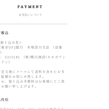
PAYMENT
お支払いについて
行振込
お振り込み先>
菱東京UFJ銀行 木場深川支店 (店番
4)
 0210181 (株)鴨川商店(カモガワシ
ウテン)
ご注文後にメールにて送料を含めたお支
い総額をお知らせ致します。
なお、振り込み手数料はお客様にてご負
をお願い申し上げます。
品代引