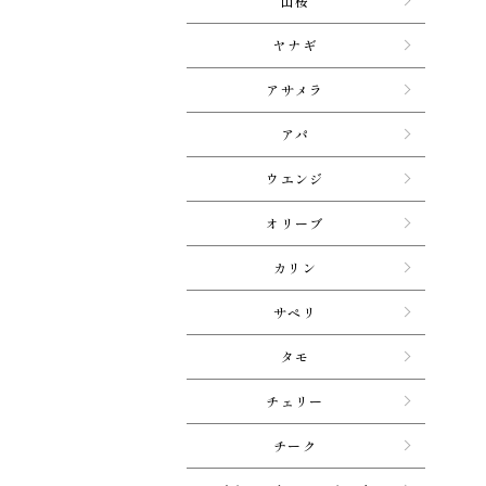
山桜
ヤナギ
アサメラ
アパ
ウエンジ
オリーブ
カリン
サペリ
タモ
チェリー
チーク