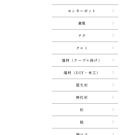
モンキーポット
黄肌
ナラ
クルミ
端材（テーブル向け）
端材（DIY・木工）
屋久杉
神代杉
杉
桧
地マツ