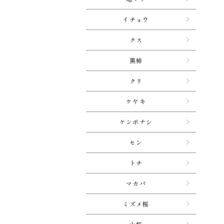
イチョウ
クス
黒柿
クリ
ケヤキ
ケンポナシ
セン
トチ
マカバ
ミズメ桜