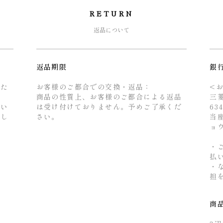
RETURN
返品について
返品期限
銀
るた
お客様のご都合での交換・返品：
<
商品の性質上、お客様のご都合による返品
三
せい
は受け付けておりません。予めご了承くだ
63
とし
さい。
当座
ョ
・
払
・
担
商