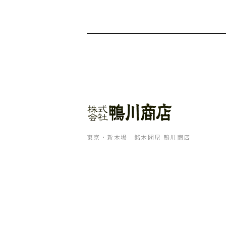
東京・新木場 銘木問屋 鴨川商店