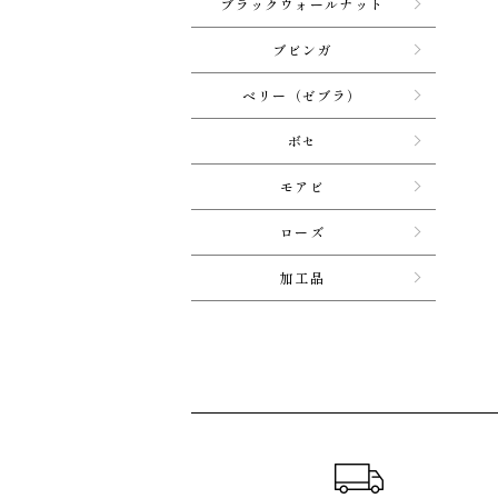
ブラックウォールナット
ブビンガ
ベリー（ゼブラ）
ボセ
モアビ
ローズ
加工品
ショッピングガイド